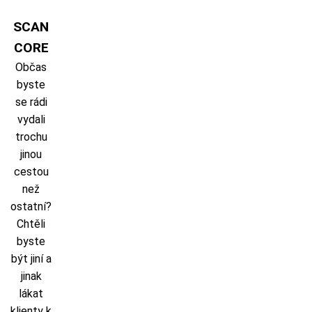
Skip
to
SCAN
content
CORE
Občas
byste
se rádi
vydali
trochu
jinou
cestou
než
ostatní?
Chtěli
byste
být jiní a
jinak
lákat
klienty k