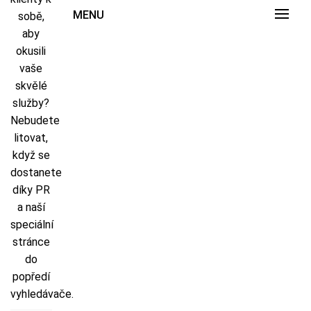
MENU
sobě,
aby
okusili
vaše
skvělé
služby?
Nebudete
litovat,
když se
dostanete
díky PR
a naší
speciální
stránce
do
popředí
vyhledávače.