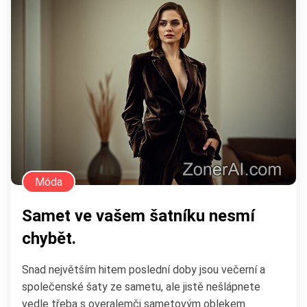
Móda
Samet ve vašem šatníku nesmí
chybět.
Snad největším hitem poslední doby jsou večerní a
společenské šaty ze sametu, ale jistě nešlápnete
vedle třeba s overalemči sametovým oblekem.