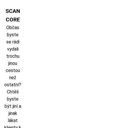
Skip
to
SCAN
content
CORE
Občas
byste
se rádi
vydali
trochu
jinou
cestou
než
ostatní?
Chtěli
byste
být jiní a
jinak
lákat
klienty k