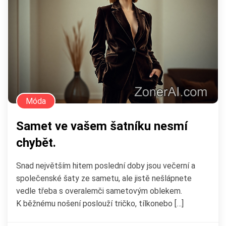
Móda
Samet ve vašem šatníku nesmí
chybět.
Snad největším hitem poslední doby jsou večerní a
společenské šaty ze sametu, ale jistě nešlápnete
vedle třeba s overalemči sametovým oblekem.
K běžnému nošení poslouží tričko, tílkonebo […]