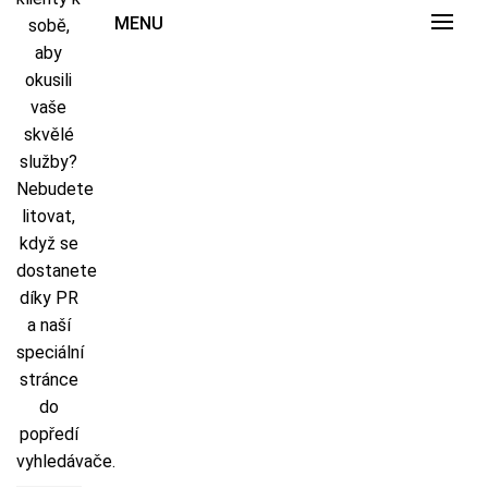
MENU
sobě,
aby
okusili
vaše
skvělé
služby?
Nebudete
litovat,
když se
dostanete
díky PR
a naší
speciální
stránce
do
popředí
vyhledávače.