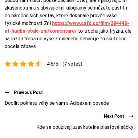
budou vám stačit pouze základní cviky, ale s přibývajícími
zkušenostmi a s ubývajícími kilogramy se můžete pustit i
do náročnějších sestav, které dokonale prověří vaše
fyzické možnosti. Zní
https://www.csfd.cz/film/294449-
at-hudba-stale-zni/komentare/
to trochu jako tryzna, ale
na rozdíl třeba od výše zmíněného běhání je to skutečně
docela zábava.
4.6/5 - (7 votes)
Previous Post
Docílit poklesu váhy se vám s Adipexem povede
Next Post
Kde se používají uzavíratelné plastové sáčky