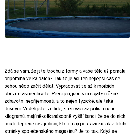
Zdá se vám, že jste trochu z formy a vaše tělo už pomalu
připomíná velká balón? Tak to je asi ten nejlepší čas se
sebou něco začít dělat. Vypracovat se až k morbidní
obezitě asi nechcete. Přeci jen, jsou s ní spjaty i různé
zdravotní nepříjemnosti, a to nejen fyzické, ale také i
duševní. Věděli jste, že lidé, kteří váží až příliš mnoho
kilogramů, mají několikanásobně vyšší šanci, že se do nich
pustí deprese než jedinci, kteří mají postavičku jak z titulní
stránky společenského magazínu? Je to tak. Když se