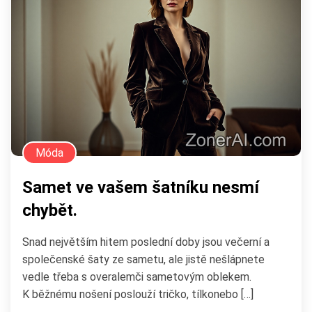
Móda
Samet ve vašem šatníku nesmí
chybět.
Snad největším hitem poslední doby jsou večerní a
společenské šaty ze sametu, ale jistě nešlápnete
vedle třeba s overalemči sametovým oblekem.
K běžnému nošení poslouží tričko, tílkonebo […]