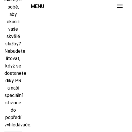
MENU
sobě,
aby
okusili
vaše
skvělé
služby?
Nebudete
litovat,
když se
dostanete
díky PR
a naší
speciální
stránce
do
popředí
vyhledávače.