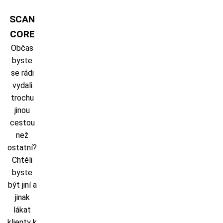
Skip
to
SCAN
content
CORE
Občas
byste
se rádi
vydali
trochu
jinou
cestou
než
ostatní?
Chtěli
byste
být jiní a
jinak
lákat
klienty k