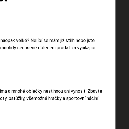
 naopak velké? Nelíbí se mám již střih nebo jste
nohdy nenošené oblečení prodat za vynikající
očima a mnohé oblečky nestihnou ani vynosit. Zbavte
 boty, batůžky, všemožné hračky a sportovní náčiní