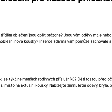
 roztřídění oblečení jsou opět prázdné? Jsou vám oděvy malé nebo
e noblesní nové kousky?
Inzerce zdarma
vám pomůže zachovalé a m
itek, se týká nejmenších rodinných příslušníků? Děti rostou před 
i místo na aktuální kousky. Nabízejte zimní, letní oděvy, brýle,