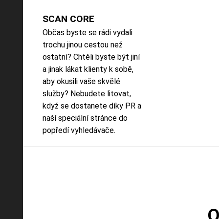
Skip
to
SCAN CORE
content
Občas byste se rádi vydali
trochu jinou cestou než
ostatní? Chtěli byste být jiní
a jinak lákat klienty k sobě,
aby okusili vaše skvělé
služby? Nebudete litovat,
když se dostanete díky PR a
naší speciální stránce do
popředí vyhledávače.
O