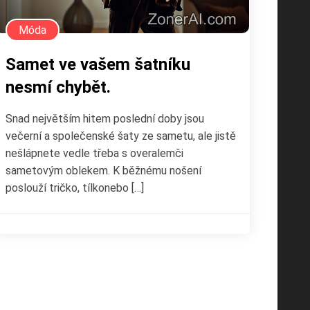
Móda
Samet ve vašem šatníku
nesmí chybět.
Snad největším hitem poslední doby jsou
večerní a společenské šaty ze sametu, ale jistě
nešlápnete vedle třeba s overalemči
sametovým oblekem. K běžnému nošení
poslouží tričko, tílkonebo […]