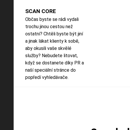
Skip
to
SCAN CORE
content
Občas byste se rádi vydali
trochu jinou cestou než
ostatní? Chtěli byste být jiní
a jinak lákat klienty k sobě,
aby okusili vaše skvělé
služby? Nebudete litovat,
když se dostanete díky PR a
naší speciální stránce do
popředí vyhledávače.