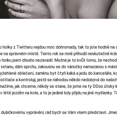
eo holky z Twitteru nejdou moc dohromady, tak to jste hodně na 
de na správném místě. Tento rok se mně přihodil neskutečně krá
o holku jsem dlouho nezavadil. Možná je to kvůli tomu, že nech
áno vstanu, dám sprchu, zakousnu se do vánočky namazanou s má
vyžehlené oblečení, zamknu byt čtyři káká a jedu do kanceláře,
očítače a kontroluji, jestli se náhodou někdo nedobývá do našic
snažíme, jak chceme, někdy se stane, že jsme na ty DDos útoky k
 létě jezdím na kole, a to je jediné kdy přijdu na jiné myšlenky
ušičkovému vyprávění, rád bych se Vám všem představil. Jmenuji