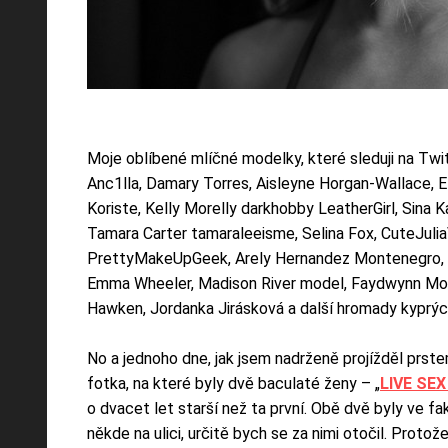
Moje oblíbené mlíčné modelky, které sleduji na Twi
Anc1lla, Damary Torres, Aisleyne Horgan-Wallace, Elan
Koriste, Kelly Morelly darkhobby LeatherGirl, Sina 
Tamara Carter tamaraleeisme, Selina Fox, CuteJulia
PrettyMakeUpGeek, Arely Hernandez Montenegro, Mis
Emma Wheeler, Madison River model, Faydwynn Morn
Hawken, Jordanka Jirásková a další hromady kyprýc
No a jednoho dne, jak jsem nadrženě projížděl prste
fotka, na které byly dvě baculaté ženy – „
LIVE SE
o dvacet let starší než ta první. Obě dvě byly ve f
někde na ulici, určitě bych se za nimi otočil. Protož