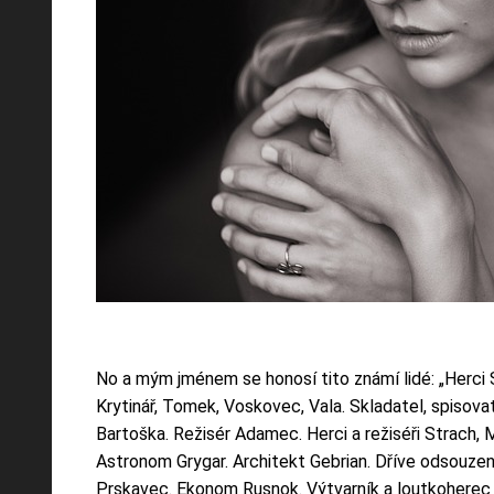
No a mým jménem se honosí tito známí lidé: „Herci S
Krytinář, Tomek, Voskovec, Vala. Skladatel, spisova
Bartoška. Režisér Adamec. Herci a režiséři Strach, 
Astronom Grygar. Architekt Gebrian. Dříve odsouzen
Prskavec. Ekonom Rusnok. Výtvarník a loutkoherec T