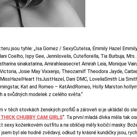
tteru jsou tyhle: „Isa Gomez / SexyCuteIsa, Emmily Hazel Emmil
i Coelho, Ispy Gee, Jennilovelis, Cutefiorella, Tia Burbuja, Mrs. 
Katharina sinakatarina, Amirahleiasecret Amirah Leia, Monique Vai
Victoria, Josie May Vixxenjo, Theozamilf Theodora Jayde, Carbie
sHazelHeart ItsJustHazel, Dani DMC, LoveliaSmith Lia Smith, V
ingstar, Kat and Romeo – KatAndRomeo, Holly Marston hollymar
h a svůdných modelek z celého světa.“
m v těch stovkách ženských profilů a zároveň si je ukládal do sl
X THICK CHUBBY CAM GIRLS
“. Ta první mladá dívka měla tak o
akt sexy koženkovém outfitu a na obličeji měly kočičí masky. Bo
e jsem byl ale hodně zvědavý, odkud ty krásné kundičky jsou, rychl