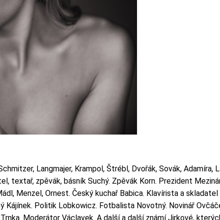
chmitzer, Langmajer, Krampol, Štrébl, Dvořák, Sovák, Adamíra, Lá
tel, textař, zpěvák, básník Suchý. Zpěvák Korn. Prezident Mezin
Mádl, Menzel, Ornest. Český kuchař Babica. Klavírista a skladate
ý Kájínek. Politik Lobkowicz. Fotbalista Novotný. Novinář Ovčá
rnka. Moderátor Václavek. A další a další známí Jirkové, kterýc