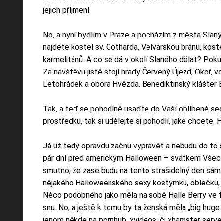
jejich příjmení.
No, a nyní bydlím v Praze a pocházím z města Slan
najdete kostel sv. Gotharda, Velvarskou bránu, kost
karmelitánů. A co se dá v okolí Slaného dělat? Poku
Za návštěvu jistě stojí hrady Červený Újezd, Okoř, 
Letohrádek a obora Hvězda. Benediktinský klášter
Tak, a teď se pohodlně usaďte do Vaší oblíbené se
prostředku, tak si udělejte si pohodlí, jaké chcete
Já už tedy opravdu začnu vyprávět a nebudu do to s
pár dní před americkým Halloween – svátkem Všech s
smutno, že zase budu na tento strašidelný den sám.
nějakého Halloweenského sexy kostýmku, oblečku, t
Něco podobného jako měla na sobě Halle Berry ve f
snu. No, a ještě k tomu by ta ženská měla „big huge
jenom někde na pornhub, xvideos, či xhamster serve