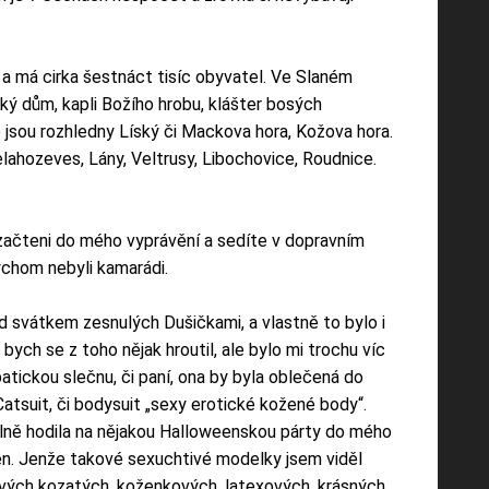
a má cirka šestnáct tisíc obyvatel. Ve Slaném
ký dům, kapli Božího hrobu, klášter bosých
é jsou rozhledny Líský či Mackova hora, Kožova hora.
elahozeves, Lány, Veltrusy, Libochovice, Roudnice.
 začteni do mého vyprávění a sedíte v dopravním
bychom nebyli kamarádi.
 svátkem zesnulých Dušičkami, a vlastně to bylo i
ch se z toho nějak hroutil, ale bylo mi trochu víc
tickou slečnu, či paní, ona by byla oblečená do
suit, či bodysuit „sexy erotické kožené body“.
lně hodila na nějakou Halloweenskou párty do mého
 ven. Jenže takové sexuchtivé modelky jsem viděl
kových kozatých, koženkových, latexových, krásných