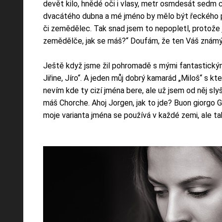
devět kilo, hnědé oči i vlasy, metr osmdesát sedm c
dvacátého dubna a mé jméno by mělo být řeckého pů
či zemědělec. Tak snad jsem to nepopletl, protože j
zemědělče, jak se máš?“ Doufám, že ten Váš známý
Ještě když jsme žil pohromadě s mými fantastickými ro
Jiřine, Jíro“. A jeden můj dobrý kamarád „Miloš“ s k
nevím kde ty cizí jména bere, ale už jsem od něj slyš
máš Chorche. Ahoj Jorgen, jak to jde? Buon giorgo G
moje varianta jména se používá v každé zemi, ale tak