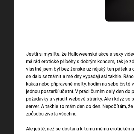
Jestli si myslíte, že Halloweenská akce a sexy vid
má rád erotické příběhy s dobrým koncem, tak je z
vlastně jsem byl bez ženské už nějaký ten pátek a 
se dalo seznámit a mé dny vypadají asi takhle. R
kakaa nebo připravené melty, hodím na sebe čisté 
jednou postarší účetní. V práci čumím celý den do p
požadavky a vyřadit webové stránky. Ale i když se 
server. A takhle to mám den co den. Nepočítám, že v
způsobu života všechno.
Ale ještě, než se dostanu k tomu mému erotickému d