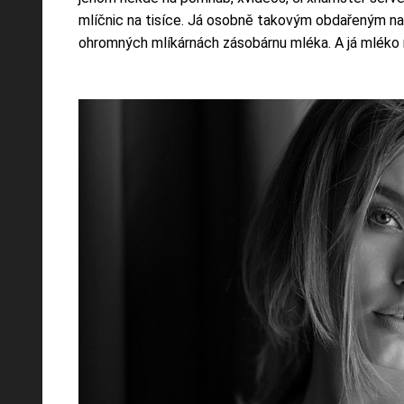
mlíčnic na tisíce. Já osobně takovým obdařeným natu
ohromných mlíkárnách zásobárnu mléka. A já mléko m