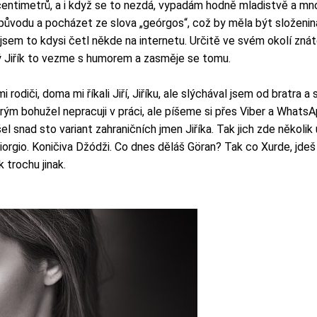
entimetrů, a i když se to nezdá, vypadám hodně mladistvě a mnoho
vodu a pocházet ze slova „geórgos“, což by měla být složenina
sem to kdysi četl někde na internetu. Určitě ve svém okolí znáte
 Jiřík to vezme s humorem a zasměje se tomu.
diči, doma mi říkali Jiří, Jiříku, ale slýchával jsem od bratra a s
terým bohužel nepracuji v práci, ale píšeme si přes Viber a Whats
el snad sto variant zahraničních jmen Jiříka. Tak jich zde několik
iorgio. Koničiva Džódži. Co dnes děláš Göran? Tak co Xurde, jde
 trochu jinak.