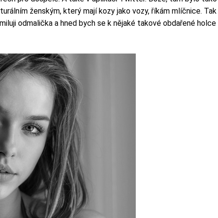
rálním ženským, který mají kozy jako vozy, říkám mlíčnice. Tak s
iluji odmalička a hned bych se k nějaké takové obdařené holce př