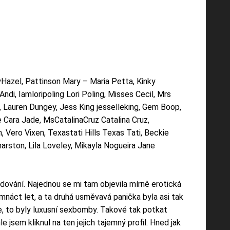
yHazel, Pattinson Mary – Maria Petta, Kinky
Andi, Iamloripoling Lori Poling, Misses Cecil, Mrs
n, Lauren Dungey, Jess King jesselleking, Gem Boop,
 Cara Jade, MsCatalinaCruz Catalina Cruz,
ero Vixen, Texastati Hills Texas Tati, Beckie
ston, Lila Loveley, Mikayla Nogueira Jane
edování. Najednou se mi tam objevila mírně erotická
smnáct let, a ta druhá usměvavá panička byla asi tak
že, to byly luxusní sexbomby. Takové tak potkat
e jsem kliknul na ten jejich tajemný profil. Hned jak