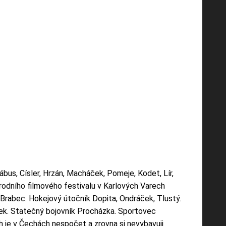
bus, Císler, Hrzán, Macháček, Pomeje, Kodet, Lír,
árodního filmového festivalu v Karlových Varech
l Brabec. Hokejový útočník Dopita, Ondráček, Tlustý.
ček. Statečný bojovník Procházka. Sportovec
h je v Čechách nespočet a zrovna si nevybavuji