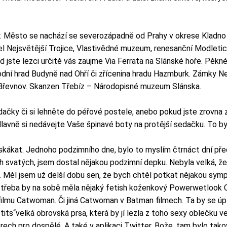
ý. Město se nachází se severozápadně od Prahy v okrese Kladno 
el Nejsvětější Trojice, Vlastivědné muzeum, renesanční Modletic
d jste lezci určitě vás zaujme Via Ferrata na Slánské hoře. Pěkn
vodní hrad Budyně nad Ohří či zřícenina hradu Hazmburk. Zámky N
 Břevnov. Skanzen Třebíz – Národopisné muzeum Slánska.
dačky či si lehněte do péřové postele, anebo pokud jste zrovna
. Hlavně si nedávejte Vaše špinavé boty na protější sedačku. To 
kákat. Jednoho podzimního dne, bylo to myslím čtrnáct dní před
vatých, jsem dostal nějakou podzimní depku. Nebyla velká, že by
 Měl jsem už delší dobu sen, že bych chtěl potkat nějakou sympa
řeba by na sobě měla nějaký fetish koženkový Powerwetlook Cat
ilmu Catwoman. Či jiná Catwoman v Batman filmech. Ta by se úp
 tits“velká obrovská prsa, která by jí lezla z toho sexy oblečku
rech pro dospělé. A také v aplikaci Twitter. Bože, tam bylo ta