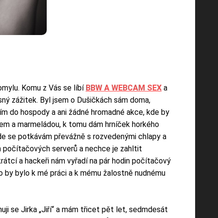
omylu. Komu z Vás se líbí
BBW A WEBCAM SEX
a
sný zážitek. Byl jsem o Dušičkách sám doma,
odím do hospody a ani žádné hromadné akce, kde by
slem a marmeládou, k tomu dám hrníček horkého
 kde se potkávám převážně s rozvedenými chlapy a
h počítačových serverů a nechce je zahltit
rátcí a hackeři nám vyřadí na pár hodin počítačový
. To by bylo k mé práci a k mému žalostně nudnému
 se Jirka „Jiří“ a mám třicet pět let, sedmdesát