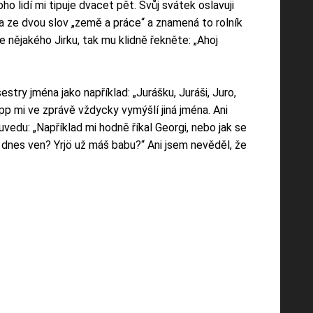
 lidí mi tipuje dvacet pět. Svůj svátek oslavuji
 ze dvou slov „země a práce“ a znamená to rolník
 nějakého Jirku, tak mu klidně řekněte: „Ahoj
estry jména jako například: „Jurášku, Juráši, Juro,
App mi ve zprávě vždycky vymýšlí jiná jména. Ani
 uvedu: „Například mi hodně říkal Georgi, nebo jak se
š dnes ven? Yrjö už máš babu?“ Ani jsem nevěděl, že