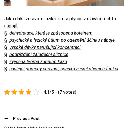
Jako další zdravotní rizika, která plynou z užívání těchto
nápojů:
§
dehydratace, která je způsobena kofeinem
§
psychický a fyzický útlum po odeznění účinku nápoje
§
vysoké dávky narušující koncentraci
§
podráždění žaludeční sliznice
§
zvýšená tvorba zubního kazu
§
častější poruchy chování, spánku a exekutivních funkcí
4.1/5 - (7 votes)
Previous Post