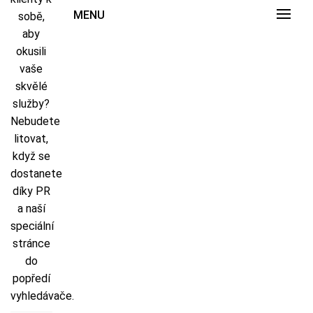
MENU
sobě,
aby
okusili
vaše
skvělé
služby?
Nebudete
litovat,
když se
dostanete
díky PR
a naší
speciální
stránce
do
popředí
vyhledávače.