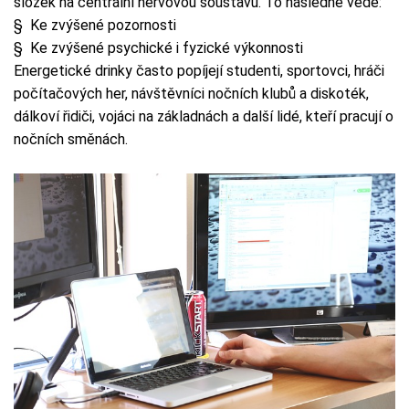
složek na centrální nervovou soustavu. To následně vede:
§ Ke zvýšené pozornosti
§ Ke zvýšené psychické i fyzické výkonnosti
Energetické drinky často popíjejí studenti, sportovci, hráči
počítačových her, návštěvníci nočních klubů a diskoték,
dálkoví řidiči, vojáci na základnách a další lidé, kteří pracují o
nočních směnách.