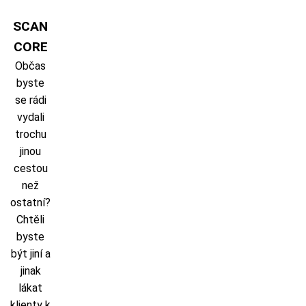
Skip
to
SCAN
content
CORE
Občas
byste
se rádi
vydali
trochu
jinou
cestou
než
ostatní?
Chtěli
byste
být jiní a
jinak
lákat
klienty k