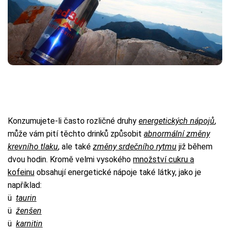
Konzumujete-li často rozličné druhy
energetických nápojů
,
může vám pití těchto drinků způsobit
abnormální změny
krevního tlaku
, ale také
změny srdečního rytmu
již během
dvou hodin. Kromě velmi vysokého
množství cukru a
kofeinu
obsahují energetické nápoje také látky, jako je
například:
ü
taurin
ü
ženšen
ü
karnitin