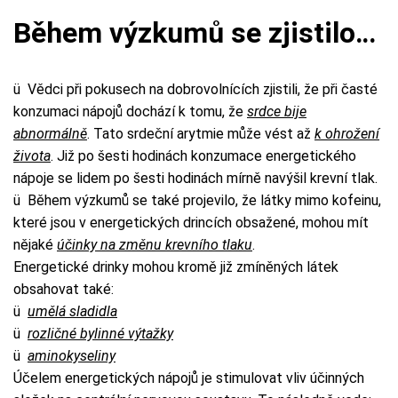
Během výzkumů se zjistilo…
ü Vědci při pokusech na dobrovolnících zjistili, že při časté
konzumaci nápojů dochází k tomu, že
srdce bije
abnormálně
. Tato srdeční arytmie může vést až
k ohrožení
života
. Již po šesti hodinách konzumace energetického
nápoje se lidem po šesti hodinách mírně navýšil krevní tlak.
ü Během výzkumů se také projevilo, že látky mimo kofeinu,
které jsou v energetických drincích obsažené, mohou mít
nějaké
účinky na změnu krevního tlaku
.
Energetické drinky mohou kromě již zmíněných látek
obsahovat také:
ü
umělá sladidla
ü
rozličné bylinné výtažky
ü
aminokyseliny
Účelem energetických nápojů je stimulovat vliv účinných