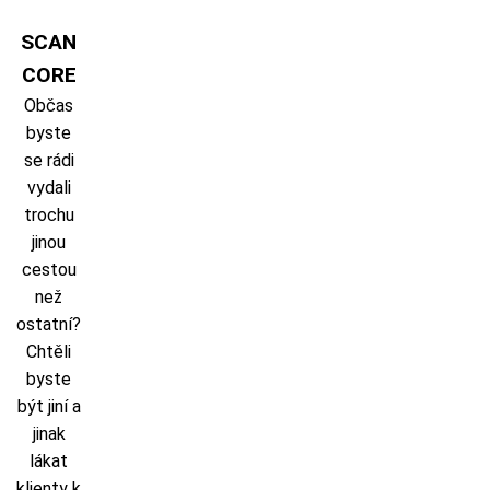
Skip
to
SCAN
content
CORE
Občas
byste
se rádi
vydali
trochu
jinou
cestou
než
ostatní?
Chtěli
byste
být jiní a
jinak
lákat
klienty k