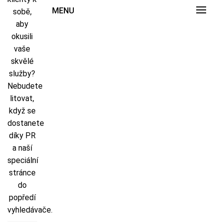
MENU
sobě,
aby
okusili
vaše
skvělé
služby?
Nebudete
litovat,
když se
dostanete
díky PR
a naší
speciální
stránce
do
popředí
vyhledávače.