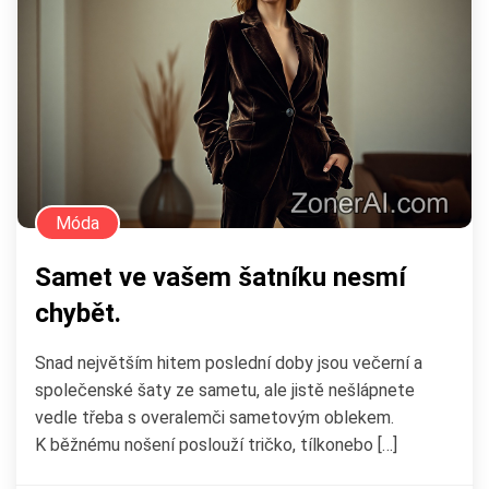
Móda
Samet ve vašem šatníku nesmí
chybět.
Snad největším hitem poslední doby jsou večerní a
společenské šaty ze sametu, ale jistě nešlápnete
vedle třeba s overalemči sametovým oblekem.
K běžnému nošení poslouží tričko, tílkonebo […]