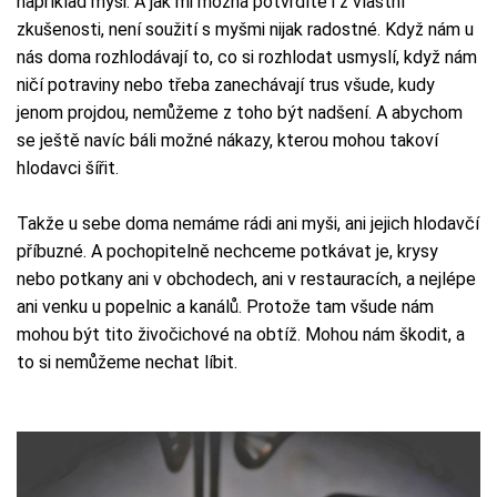
například myši. A jak mi možná potvrdíte i z vlastní
zkušenosti, není soužití s myšmi nijak radostné. Když nám u
nás doma rozhlodávají to, co si rozhlodat usmyslí, když nám
ničí potraviny nebo třeba zanechávají trus všude, kudy
jenom projdou, nemůžeme z toho být nadšení. A abychom
se ještě navíc báli možné nákazy, kterou mohou takoví
hlodavci šířit.
Takže u sebe doma nemáme rádi ani myši, ani jejich hlodavčí
příbuzné. A pochopitelně nechceme potkávat je, krysy
nebo potkany ani v obchodech, ani v restauracích, a nejlépe
ani venku u popelnic a kanálů. Protože tam všude nám
mohou být tito živočichové na obtíž. Mohou nám škodit, a
to si nemůžeme nechat líbit.