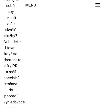
MENU
sobě,
aby
okusili
vaše
skvělé
služby?
Nebudete
litovat,
když se
dostanete
díky PR
a naší
speciální
stránce
do
popředí
vyhledávače.