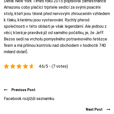
Deník New York Times roku 2015 popisoval zaměstnance
Amazonu coby plačící trpitele sedící za svými psacími
stoly, kteří jsou těsně před nervovým zhroucením vzhledem
k tlaku, kterému jsou vystavováni. Rychlý přerod
společnosti v této oblasti je však legendární. Ale jednou z
věcí, která je pravdivá již od samého počátku, je, že Jeff
Bezos sedí na vrcholu pomyslného potravinového řetězce
firem a má přímou kontrolu nad obchodem v hodnotě 740
miliard dolarů.
4.6/5 - (7 votes)
Previous Post
Facebook rozjíždí seznamku
Next Post