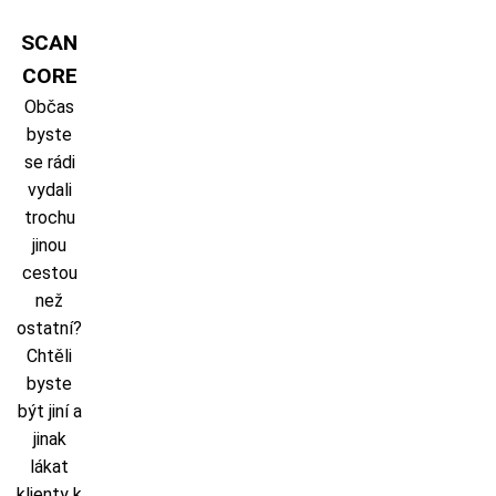
Skip
to
SCAN
content
CORE
Občas
byste
se rádi
vydali
trochu
jinou
cestou
než
ostatní?
Chtěli
byste
být jiní a
jinak
lákat
klienty k