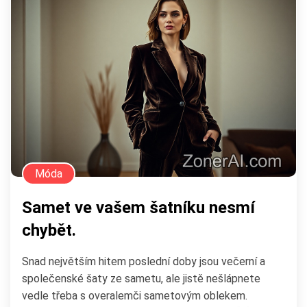
Móda
Samet ve vašem šatníku nesmí
chybět.
Snad největším hitem poslední doby jsou večerní a
společenské šaty ze sametu, ale jistě nešlápnete
vedle třeba s overalemči sametovým oblekem.