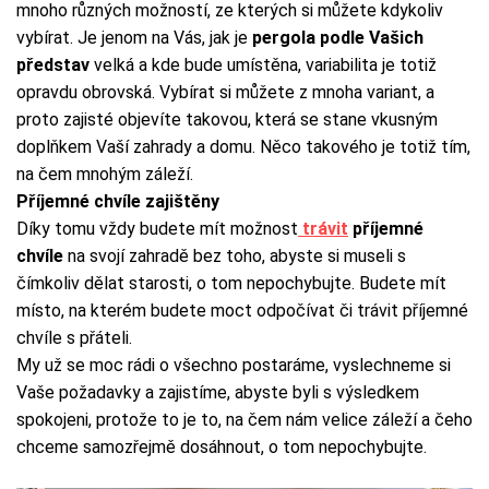
mnoho různých možností, ze kterých si můžete kdykoliv
vybírat. Je jenom na Vás, jak je
pergola podle Vašich
představ
velká a kde bude umístěna, variabilita je totiž
opravdu obrovská. Vybírat si můžete z mnoha variant, a
proto zajisté objevíte takovou, která se stane vkusným
doplňkem Vaší zahrady a domu. Něco takového je totiž tím,
na čem mnohým záleží.
Příjemné chvíle zajištěny
Díky tomu vždy budete mít možnost
trávit
příjemné
chvíle
na svojí zahradě bez toho, abyste si museli s
čímkoliv dělat starosti, o tom nepochybujte. Budete mít
místo, na kterém budete moct odpočívat či trávit příjemné
chvíle s přáteli.
My už se moc rádi o všechno postaráme, vyslechneme si
Vaše požadavky a zajistíme, abyste byli s výsledkem
spokojeni, protože to je to, na čem nám velice záleží a čeho
chceme samozřejmě dosáhnout, o tom nepochybujte.