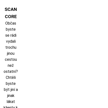
Skip
to
SCAN
content
CORE
Občas
byste
se rádi
vydali
trochu
jinou
cestou
než
ostatní?
Chtěli
byste
být jiní a
jinak
lákat
klienty k