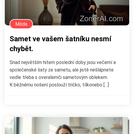
Móda
Samet ve vašem šatníku nesmí
chybět.
Snad největším hitem poslední doby jsou večerní a
společenské šaty ze sametu, ale jistě nešlápnete
vedle třeba s overalemči sametovým oblekem.
K běžnému nošení poslouží tričko, tílkonebo […]