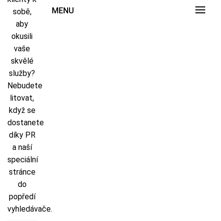
MENU
sobě,
aby
okusili
vaše
skvělé
služby?
Nebudete
litovat,
když se
dostanete
díky PR
a naší
speciální
stránce
do
popředí
vyhledávače.