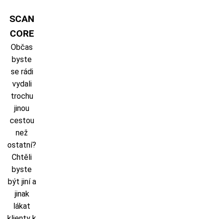
Skip
to
SCAN
content
CORE
Občas
byste
se rádi
vydali
trochu
jinou
cestou
než
ostatní?
Chtěli
byste
být jiní a
jinak
lákat
klienty k