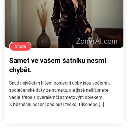
Móda
Samet ve vašem šatníku nesmí
chybět.
Snad největším hitem poslední doby jsou večerní a
společenské šaty ze sametu, ale jistě nešlápnete
vedle třeba s overalemči sametovým oblekem.
K běžnému nošení poslouží tričko, tílkonebo […]