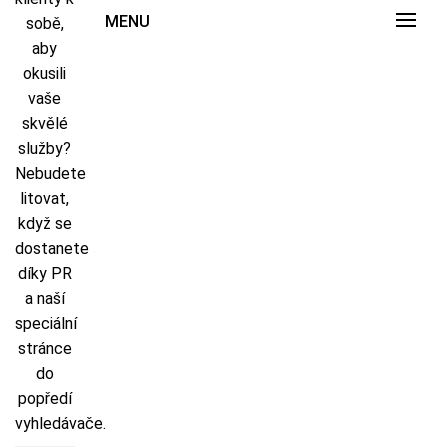
MENU
sobě,
aby
okusili
vaše
skvělé
služby?
Nebudete
litovat,
když se
dostanete
díky PR
a naší
speciální
stránce
do
popředí
vyhledávače.