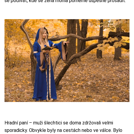
se podívat, kde se žena mohla poměrně úspěšně prosadit.
Hradní paní – muži šlechtici se doma zdržovali velmi
sporadicky. Obvykle byly na cestách nebo ve válce. Bylo