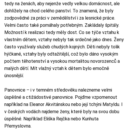
tedy na ženách, aby nejenže vedly velkou domácnost, ale
dohlížely na chod celého panství. To znamená, že byly
zodpovědné za práci v zemědělství i za lesnické práce.
Velmi často také pomáhaly potřebným. Zakládaly špitály.
Možností k realizaci tedy měly dost. Co se týče vztahu k
vlastním dětem, vztahy nebyly tak srdečné jako dnes. Ženy
často využívaly služeb chudých kojných. Děti nebyly tolik
hýčkané, vztahy byly odtažitější, což bylo dáno vysokým
počtem těhotenství a vysokou mortalitou novorozenců a
malých dětí. Mít vlažný vztah k dětem bylo emočně
únosnější.
Panovnice – i v temném středověku nalezneme velmi
úspěšné a ctižádostivé panovnice. Pojďme vzpomenout
například na Eleanor Akvitánskou nebo její tchýni Matyldu. I
v českých vodách najdeme ženy, které byly na svou dobu
úspěšné. Například Eliška Rejčka nebo Kunhuta
Přemyslovna.