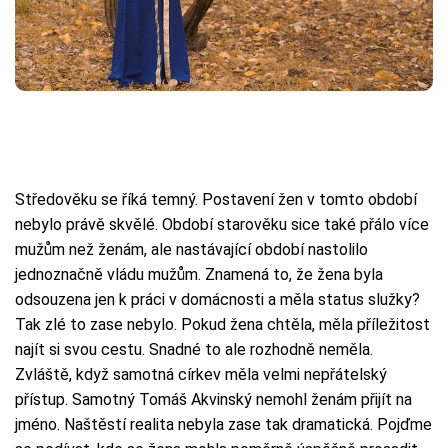
Středověku se říká temný. Postavení žen v tomto období
nebylo právě skvělé. Období starověku sice také přálo více
mužům než ženám, ale nastávající období nastolilo
jednoznačně vládu mužům. Znamená to, že žena byla
odsouzena jen k práci v domácnosti a měla status služky?
Tak zlé to zase nebylo. Pokud žena chtěla, měla příležitost
najít si svou cestu. Snadné to ale rozhodně neměla.
Zvláště, když samotná církev měla velmi nepřátelský
přístup. Samotný Tomáš Akvinský nemohl ženám přijít na
jméno. Naštěstí realita nebyla zase tak dramatická. Pojďme