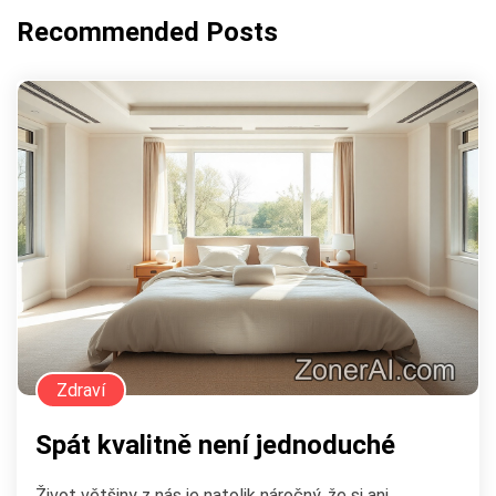
Recommended Posts
Zdraví
Spát kvalitně není jednoduché
Život většiny z nás je natolik náročný, že si ani